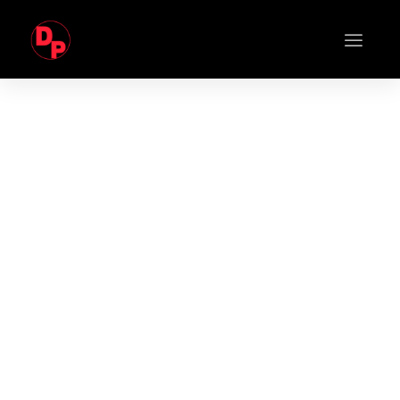
DEDICADOS A LA INGENIERÍA EN
MOVIMIENTO DE AIRE
POR MÁS DE
50 AÑOS